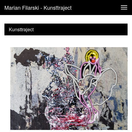
Marian Filarski - Kunsttraject
Tog
navi
Kunsttraject